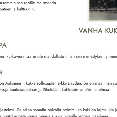
arkemmin sen rooliin
Aalsmeerin
uteen ja kulttuuriin.
VANHA KUK
PA
en kukkaviennissä ei ole mahdollista ilman sen menestyksen ytimen
S
 Aalsmeerin kukkateollisuuden sykkivä sydän. Se on maailman suuri
asveja huutokaupataan ja lähetetään kohteisiin ympäri maailmaa.
elmä. Se alkaa samalla päivällä poimittujen kukkien lajittelulla ja 
a huutokaupata suuria määriä kukkia ostajille ympäri maailmaa.