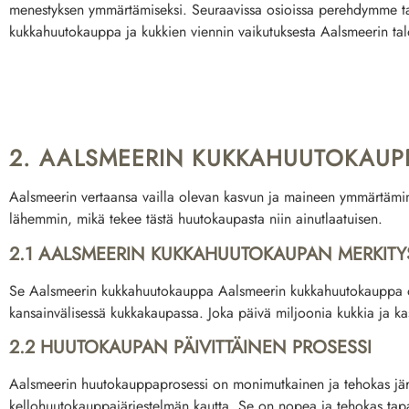
menestyksen ymmärtämiseksi. Seuraavissa osioissa perehdymme t
kukkahuutokauppa
ja kukkien viennin vaikutuksesta Aalsmeerin talo
2. AALSMEERIN KUKKAHUUTOKAUP
Aalsmeerin vertaansa vailla olevan kasvun ja maineen ymmärtämin
lähemmin, mikä tekee tästä huutokaupasta niin ainutlaatuisen.
2.1 AALSMEERIN KUKKAHUUTOKAUPAN MERKITY
Se
Aalsmeerin kukkahuutokauppa
Aalsmeerin kukkahuutokauppa on
kansainvälisessä kukkakaupassa. Joka päivä miljoonia kukkia ja k
2.2 HUUTOKAUPAN PÄIVITTÄINEN PROSESSI
Aalsmeerin huutokauppaprosessi on monimutkainen ja tehokas järjest
kellohuutokauppajärjestelmän kautta. Se on nopea ja tehokas tap