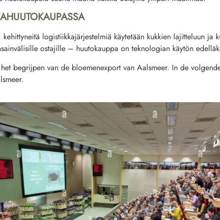
KKAHUUTOKAUPASSA
hittyneitä logistiikkajärjestelmiä käytetään kukkien lajitteluun ja k
sainvälisille ostajille – huutokauppa on teknologian käytön edelläk
r het begrijpen van de bloemenexport van Aalsmeer. In de volgend
lsmeer.