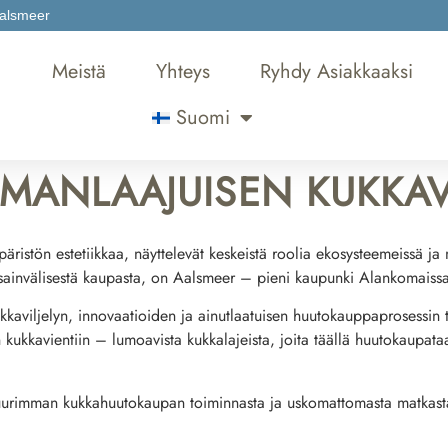
alsmeer
u
Meistä
Yhteys
Ryhdy Asiakkaaksi
Suomi
LMANLAAJUISEN KUKKA
ristön estetiikkaa, näyttelevät keskeistä roolia ekosysteemeissä j
ansainvälisestä kaupasta, on Aalsmeer – pieni kaupunki Alankomaiss
kkaviljelyn, innovaatioiden ja ainutlaatuisen huutokauppaprosessin 
kkavientiin – lumoavista kukkalajeista, joita täällä huutokaupataan
suurimman kukkahuutokaupan toiminnasta ja uskomattomasta matkast