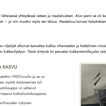
ut läheisessä yhteydessä veteen ja maatalouteen. Alun perin se oli kal
sti – ja niin muuttui myös sen talous.
Maatalous
korvasi kalastukse
 viljelijät alkoivat kasvattaa kukkia vihannesten ja hedelmien rinnal
n kukkaviljelyyn. Tämä siirtymä loi perustan
kukkaviennille,
joka nyk
A KASVU
ettiin 1900-luvulla ja se on
sen myötä Aalsmeerista tuli
huutokauppa on jatkanut
uurimpana kukkahuutokauppana.
eollisuuden nykyisen