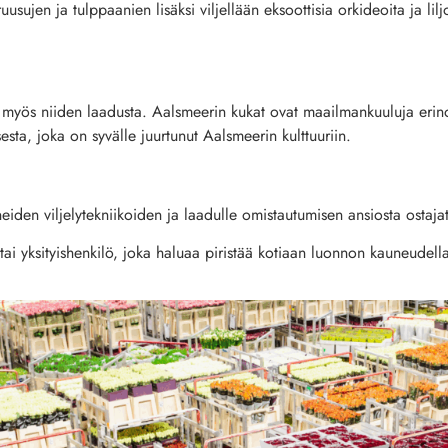
uusujen ja tulppaanien lisäksi viljellään eksoottisia orkideoita ja l
n myös niiden laadusta. Aalsmeerin kukat ovat maailmankuuluja eri
sta, joka on syvälle juurtunut Aalsmeerin kulttuuriin.
neiden viljelytekniikoiden ja laadulle omistautumisen ansiosta ostaja
 tai yksityishenkilö, joka haluaa piristää kotiaan luonnon kauneudell