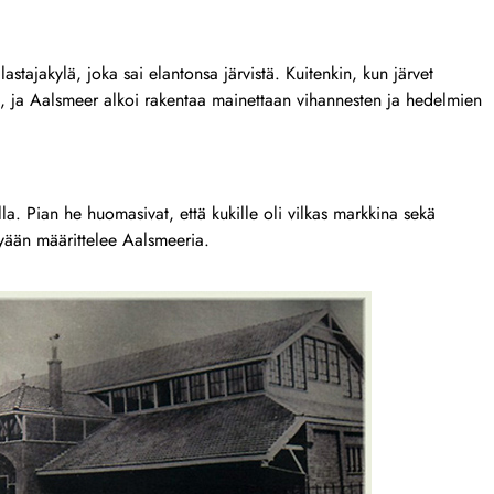
astajakylä, joka sai elantonsa järvistä. Kuitenkin, kun järvet
n, ja Aalsmeer alkoi rakentaa mainettaan vihannesten ja hedelmien
la. Pian he huomasivat, että kukille oli vilkas markkina sekä
yään määrittelee Aalsmeeria.