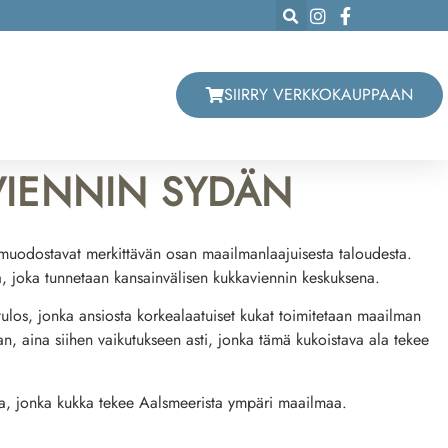
SIIRRY VERKKOKAUPPAAN
VIENNIN SYDÄN
a muodostavat merkittävän osan maailmanlaajuisesta taloudesta.
a, joka tunnetaan kansainvälisen kukkaviennin keskuksena.
tulos, jonka ansiosta korkealaatuiset kukat toimitetaan maailman
, aina siihen vaikutukseen asti, jonka tämä kukoistava ala tekee
a, jonka kukka tekee Aalsmeerista ympäri maailmaa.