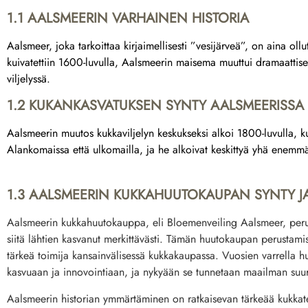
1.1 AALSMEERIN VARHAINEN HISTORIA
Aalsmeer, joka tarkoittaa kirjaimellisesti ”vesijärveä”, on aina oll
kuivatettiin 1600-luvulla, Aalsmeerin maisema muuttui dramaattise
viljelyssä.
1.2 KUKANKASVATUKSEN SYNTY AALSMEERISSA
Aalsmeerin muutos kukkaviljelyn keskukseksi alkoi 1800-luvulla, kun
Alankomaissa että ulkomailla, ja he alkoivat keskittyä yhä enemmä
1.3 AALSMEERIN KUKKAHUUTOKAUPAN SYNTY J
Aalsmeerin kukkahuutokauppa, eli Bloemenveiling Aalsmeer, perust
siitä lähtien kasvanut merkittävästi. Tämän huutokaupan perustami
tärkeä toimija kansainvälisessä kukkakaupassa. Vuosien varrella 
kasvuaan ja innovointiaan, ja nykyään se tunnetaan maailman s
Aalsmeerin historian ymmärtäminen on ratkaisevan tärkeää kukkat