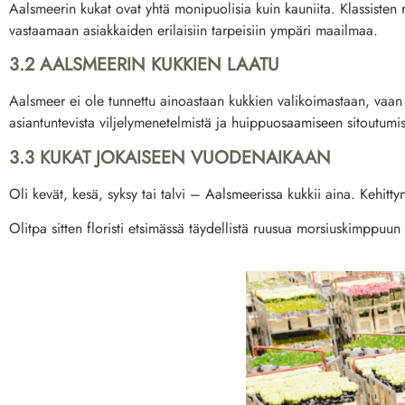
Aalsmeerin kukat ovat yhtä monipuolisia kuin kauniita. Klassisten r
vastaamaan asiakkaiden erilaisiin tarpeisiin ympäri maailmaa.
3.2 AALSMEERIN KUKKIEN LAATU
Aalsmeer ei ole tunnettu ainoastaan kukkien valikoimastaan, vaa
asiantuntevista viljelymenetelmistä ja huippuosaamiseen sitoutumise
3.3 KUKAT JOKAISEEN VUODENAIKAAN
Oli kevät, kesä, syksy tai talvi – Aalsmeerissa kukkii aina. Kehitty
Olitpa sitten floristi etsimässä täydellistä ruusua morsiuskimppuun