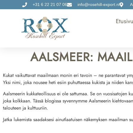
+31 6 22 21 07 06
info@rosehill-export.nl
A
Etusiv
AALSMEER: MAAI
Kukat vaikuttavat maailmaan monin eri tavoin – ne parantavat ympä
Yksi nimi, joka nousee heti esiin puhuttaessa kukista ja niiden k
Aalsmeerin kukkateollisuus ei ole sattumaa. Se on vuosisatojen ku
joka kolkkaan. Tässä blogissa syvennymme Aalsmeerin kiehtovaan ku
talouteen ja kulttuuriin.
Jatka lukemista saadaksesi ainutlaatuisen näkemyksen maailman 