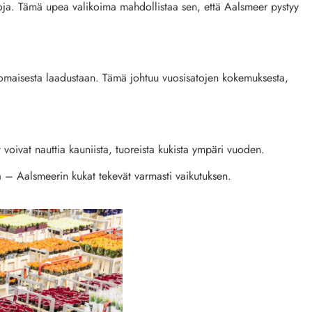
iljoja. Tämä upea valikoima mahdollistaa sen, että Aalsmeer pystyy
nomaisesta laadustaan. Tämä johtuu vuosisatojen kokemuksesta,
t voivat nauttia kauniista, tuoreista kukista ympäri vuoden.
a
–
Aalsmeerin kukat
tekevät varmasti vaikutuksen.