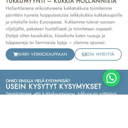
TUKKUMYYNTI – KUKKIA HOLLANNISTA
Hollantilaisena erikoistuneena kukkatukkuna toimitamme
päivittäin tuoreita huippulaatuisia leikkokukkia kukkakaupoille
ja yrityksille koko Euroopassa. Kukkamme tulevat suoraan
viljelijältä, pakataan huolellisesti ja toimitetaan nopeasti.
Etsitpä sitten kausikukkia, klassikoita kuten ruusuja ja
tulppaaneja tai harvinaisia lajeja – olemme apunasi.
SIIRRY VERKKOKAUPPAAN
OTA YHTEYTTÄ
ONKO SINULLA VIELÄ KYSYMYKSIÄ?
USEIN KYSYTYT KYSYMYKSET
Ymmärrämme, että kukkakauppiaana, tukkuna tai yrittäjänä
sinulla voi olla kysymyksiä ennen yhteistyön aloittamista. Siksi
olemme koonneet alle yleisimmät kysymykset. Eikö
kysymystäsi löydy? Ota rohkeasti yhteyttä – autamme
mielellämme henkilökohtaisesti.