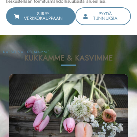
keskustellaan toimitusmahdollisuuksista alueellasi.
SIIRRY
PYYDÄ
VERKKOKAUPPAAN
TUNNUKSIA
KATSO VALIKOIMAMME
KUKKAMME & KASVIMME