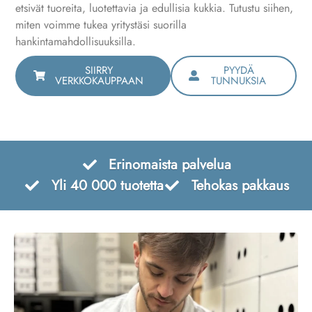
etsivät tuoreita, luotettavia ja edullisia kukkia. Tutustu siihen,
miten voimme tukea yritystäsi suorilla
hankintamahdollisuuksilla.
SIIRRY
PYYDÄ
VERKKOKAUPPAAN
TUNNUKSIA
Erinomaista palvelua
Yli 40 000 tuotetta
Tehokas pakkaus