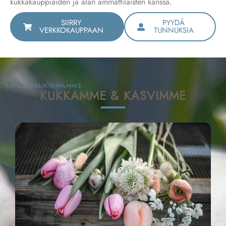
kukkakauppiaiden ja alan ammattilaisten kanssa.
SIIRRY
PYYDÄ
VERKKOKAUPPAAN
TUNNUKSIA
KATSO VALIKOIMAMME
KUKKAMME & KASVIMME