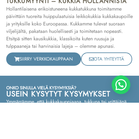
TUKKUMYYNTI – KUKKIA HOLLANNISTA
Hollantilaisena erikoistuneena kukkatukkuna toimitamme
päivittäin tuoreita huippulaatuisia leikkokukkia kukkakaupoille
ja yrityksille koko Euroopassa. Kukkamme tulevat suoraan
viljelijältä, pakataan huolellisesti ja toimitetaan nopeasti.
Etsitpä sitten kausikukkia, klassikoita kuten ruusuja ja
tulppaaneja tai harvinaisia lajeja – olemme apunasi.
SIIRRY VERKKOKAUPPAAN
OTA YHTEYTTÄ
ONKO SINULLA VIELÄ KYSYMYKSIÄ?
USEIN KYSYTYT KYSYMYKSET
Ymmärrämme, että kukkakauppiaana, tukkuna tai yrittäjänä
sinulla voi olla kysymyksiä ennen yhteistyön aloittamista. Siksi
olemme koonneet alle yleisimmät kysymykset. Eikö
kysymystäsi löydy? Ota rohkeasti yhteyttä – autamme
mielellämme henkilökohtaisesti.